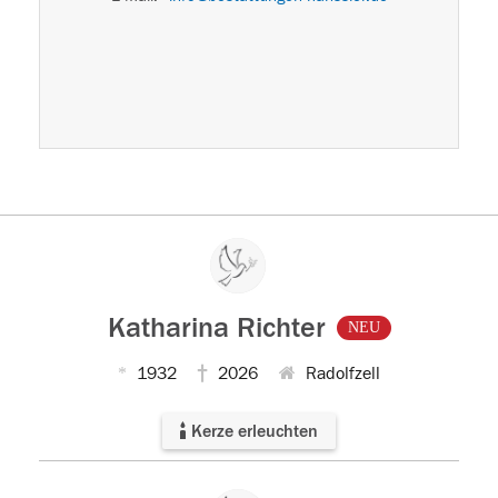
E-M
Katharina Richter
NEU
1932
2026
Radolfzell
Kerze erleuchten