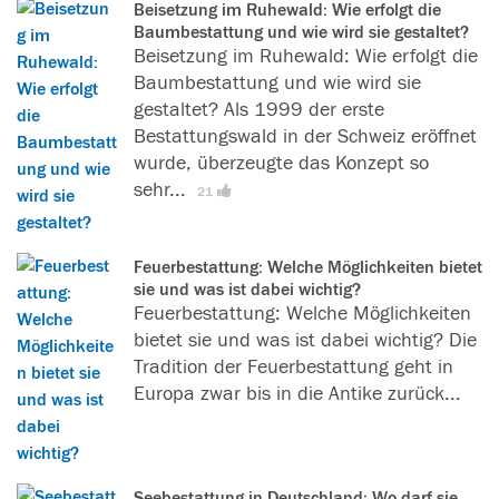
Beisetzung im Ruhewald: Wie erfolgt die
Baumbestattung und wie wird sie gestaltet?
Beisetzung im Ruhewald: Wie erfolgt die
Baumbestattung und wie wird sie
gestaltet? Als 1999 der erste
Bestattungswald in der Schweiz eröffnet
wurde, überzeugte das Konzept so
sehr...
[
L
21
e
s
Feuerbestattung: Welche Möglichkeiten bietet
e
sie und was ist dabei wichtig?
r
Feuerbestattung: Welche Möglichkeiten
f
bietet sie und was ist dabei wichtig? Die
i
Tradition der Feuerbestattung geht in
n
Europa zwar bis in die Antike zurück...
d
e
n
d
Seebestattung in Deutschland: Wo darf sie