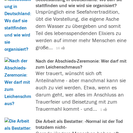
a
stattfinden und wie wird sie organisiert?
s
Ursprünglich eine Seefahrertradition,
l
übt die Vorstellung, die eigene Asche
e
dem Wasser zu übergeben und somit
s
Teil des lebensspendenden Elixiers zu
e
werden auf immer mehr Menschen eine
n
große...
[
L
16
s
e
w
Nach der Abschieds-Zeremonie: Wer darf mit
s
zum Leichenschmaus?
e
e
Wer trauert, wünscht sich oft
r
r
Anteilnahme - aber manchmal kann sie
t
f
auch zu viel werden. Etwa, wenn es
]
i
darum geht, wer alles im Anschluss an
n
Trauerfeier und Beisetzung mit zum
d
Trauermahl kommt - und...
[
L
1
e
e
n
Die Arbeit als Bestatter: «Normal ist der Tod
s
d
trotzdem nicht»
e