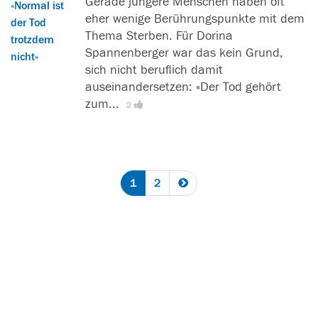
Gerade jüngere Menschen haben oft
a
r
eher wenige Berührungspunkte mit dem
s
f
Thema Sterben. Für Dorina
l
i
Spannenberger war das kein Grund,
e
n
sich nicht beruflich damit
s
d
auseinandersetzen: «Der Tod gehört
e
e
zum...
n
[
L
2
t
s
e
d
w
s
a
e
e
s
r
r
1
2
l
t
f
e
]
i
s
n
e
d
n
e
s
n
w
d
e
a