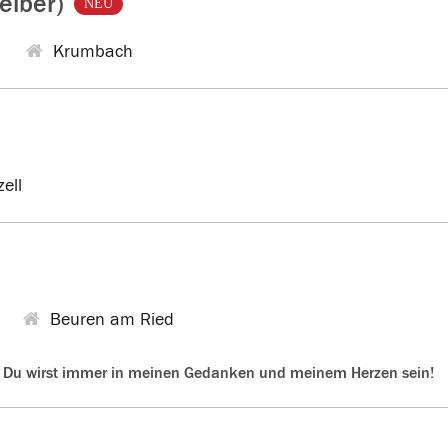
eiber)
NEU
6
Krumbach
ell
Beuren am Ried
d Du wirst immer in meinen Gedanken und meinem Herzen sein!