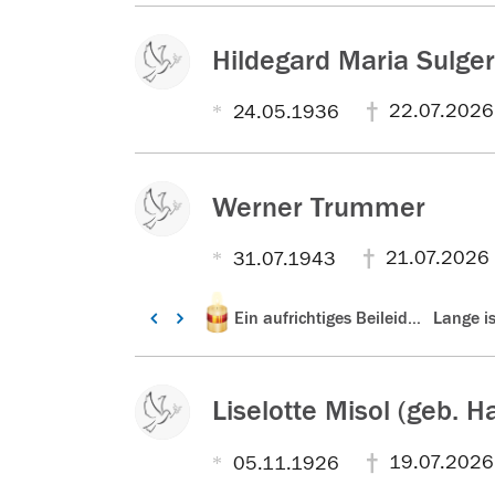
e
e
e
n
n
n
Hildegard Maria Sulge
P
P
P
e
e
e
r
r
r
22.07.2026
24.05.1936
s
s
s
o
o
o
n
n
n
Werner Trummer
21.07.2026
31.07.1943
z
z
Kerzentext:
Kerzentext:
z
Kerzente
In herzlicher Erinnerung
Gute Reise Papa,wir sehen uns wieder
Ein aufrichtiges Beileid .Werner ruhe0 in Frieden
Lange ist es her ,war echt 
u
u
u
r
r
r
v
v
v
Liselotte Misol (geb. H
e
e
e
r
r
r
19.07.2026
05.11.1926
s
s
s
t
t
t