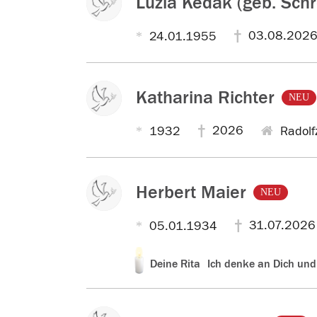
Luzia Kedak (geb. Schr
03.08.202
24.01.1955
Katharina Richter
NEU
2026
1932
Radolfz
Herbert Maier
NEU
31.07.2026
05.01.1934
z
Kerzentext:
Deine Rita
Ich denke an Dich un
u
r
v