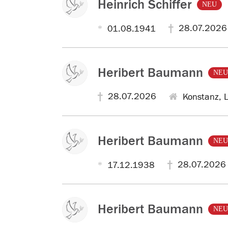
Heinrich Schiffer
e
NEU
r
28.07.2026
01.08.1941
s
t
o
r
Heribert Baumann
NEU
b
e
28.07.2026
Konstanz, Li
n
e
n
Heribert Baumann
P
NEU
e
r
28.07.2026
17.12.1938
s
o
n
Heribert Baumann
NEU