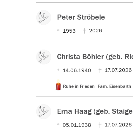
o
o
o
r
r
r
Peter Ströbele
b
b
b
e
e
e
2026
1953
n
n
n
e
e
e
n
n
n
Christa Böhler (geb. Ri
P
P
P
e
e
e
r
r
r
17.07.2026
14.06.1940
s
s
s
z
o
o
o
Kerzentext:
Ruhe in Frieden
Fam. Eisenbarth
u
n
n
n
r
v
Erna Haag (geb. Staige
e
r
17.07.2026
05.01.1938
s
t