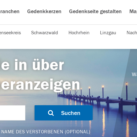
ranchen
Gedenkkerzen
Gedenkseite gestalten
Ma
nseekreis
Schwarzwald
Hochrhein
Linzgau
Nach
e in über
Wä
ueranzeigen
Suchen
NAME DES VERSTORBENEN (OPTIONAL)