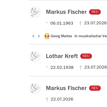
Markus Fischer
NEU
23.07.2026
06.01.1963
z
z
Kerzentext:
Kerzentext:
z
Kerzentext:
Mit stillem Gruß Peter
Dein Vater
Georg Mattes
In musikalischer V
u
u
u
r
r
r
v
v
v
Lothar Kreft
e
e
e
NEU
r
r
r
23.07.2026
22.02.1938
s
s
s
t
t
t
o
o
o
r
r
r
Markus Fischer
NEU
b
b
b
e
e
e
22.07.2026
n
n
n