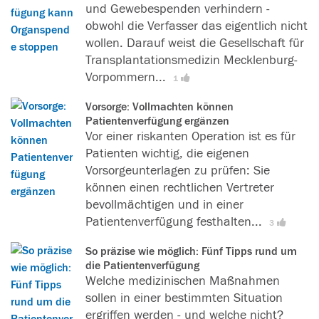
r
und Gewebespenden verhindern -
f
obwohl die Verfasser das eigentlich nicht
i
wollen. Darauf weist die Gesellschaft für
n
Transplantationsmedizin Mecklenburg-
d
Vorpommern...
[
L
1
e
e
n
Vorsorge: Vollmachten können
s
Patientenverfügung ergänzen
d
e
Vor einer riskanten Operation ist es für
a
r
Patienten wichtig, die eigenen
s
f
Vorsorgeunterlagen zu prüfen: Sie
l
i
können einen rechtlichen Vertreter
e
n
bevollmächtigen und in einer
s
d
Patientenverfügung festhalten...
[
L
3
e
e
e
n
t
So präzise wie möglich: Fünf Tipps rund um
s
s
die Patientenverfügung
d
e
w
Welche medizinischen Maßnahmen
a
r
e
sollen in einer bestimmten Situation
s
f
r
ergriffen werden - und welche nicht?
l