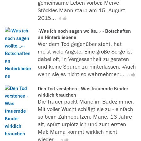
e
gemeinsame Leben vorbei: Merve
l
n
r
Stöckles Mann starb am 15. August
e
d
t
2015...
[
L
6
s
e
]
e
e
t
«Was ich noch sagen wollte...» - Botschaften
s
n
an Hinterbliebene
d
e
s
Wer dem Tod gegenüber steht, hat
a
r
w
meist viele Ängste. Eine große Sorge ist
s
f
e
dabei oft, in Vergessenheit zu geraten
l
i
r
und keine Spuren zu hinterlassen. «Auch
e
n
t
wenn sie es nicht so wahrnehmen...
[
L
3
s
d
]
e
e
e
Den Tod verstehen - Was trauernde Kinder
s
n
n
wirklich brauchen
e
s
Die Trauer packt Marie im Badezimmer.
d
r
w
Mit voller Wucht schlägt sie zu - einfach
a
f
e
so beim Zähneputzen. Marie, 13 Jahre
s
i
r
alt, spürt urplötzlich und zum ersten
l
n
t
Mal: Mama kommt wirklich nicht
e
d
]
wieder...
s
[
L
1