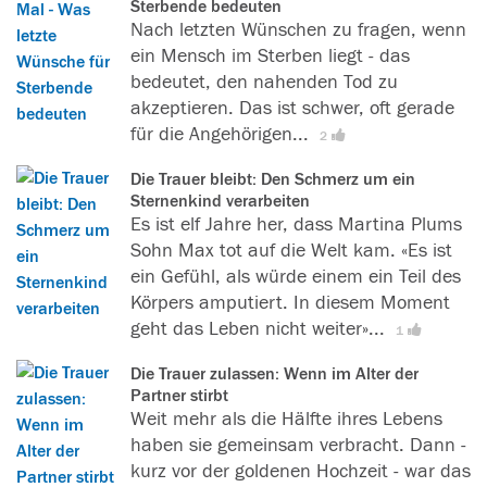
Sterbende bedeuten
e
Nach letzten Wünschen zu fragen, wenn
r
ein Mensch im Sterben liegt - das
f
bedeutet, den nahenden Tod zu
i
akzeptieren. Das ist schwer, oft gerade
n
für die Angehörigen...
[
L
2
d
e
e
Die Trauer bleibt: Den Schmerz um ein
s
Sternenkind verarbeiten
t
e
Es ist elf Jahre her, dass Martina Plums
d
r
Sohn Max tot auf die Welt kam. «Es ist
a
f
ein Gefühl, als würde einem ein Teil des
s
i
Körpers amputiert. In diesem Moment
l
n
geht das Leben nicht weiter»...
[
L
1
e
d
e
s
e
Die Trauer zulassen: Wenn im Alter der
s
e
Partner stirbt
n
e
n
Weit mehr als die Hälfte ihres Lebens
d
r
s
haben sie gemeinsam verbracht. Dann -
a
f
w
kurz vor der goldenen Hochzeit - war das
s
i