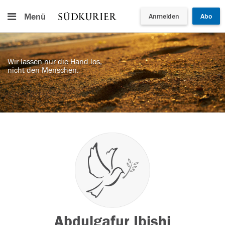
Menü
Anmelden
Abo
Wir lassen nur die Hand los,
nicht den Menschen.
Abdulgafur Ibishi