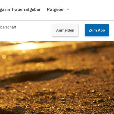
gazin Trauerratgeber
Ratgeber
barschaft
Anmelden
Zum
Abo