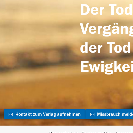
Der Tod
Vergäng
der Tod
Ewigkei
Kontakt zum Verlag aufnehmen
Missbrauch meld