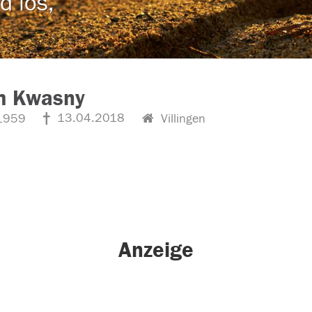
d los,
m Kwasny
13.04.2018
1959
Villingen
Anzeige