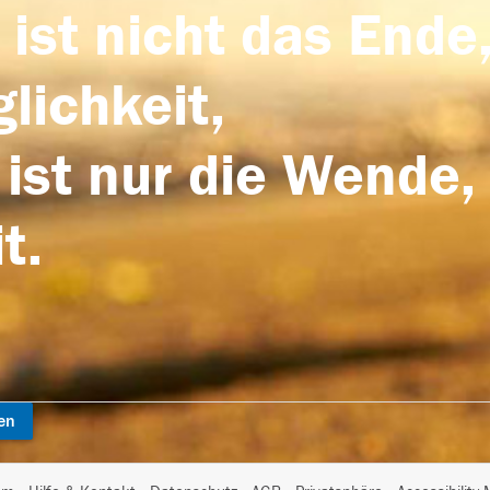
 ist nicht das Ende,
lichkeit,
 ist nur die Wende,
t.
en