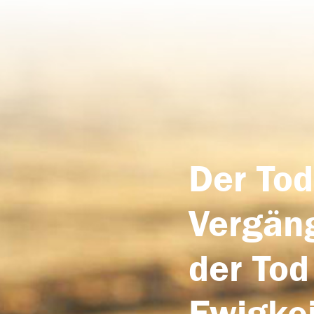
Der Tod
Vergäng
der Tod