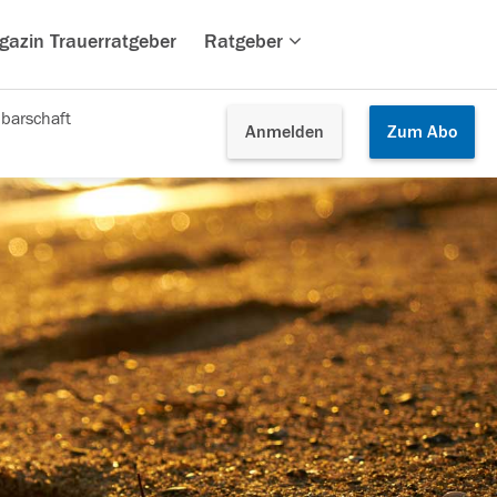
gazin Trauerratgeber
Ratgeber
barschaft
Anmelden
Zum
Abo