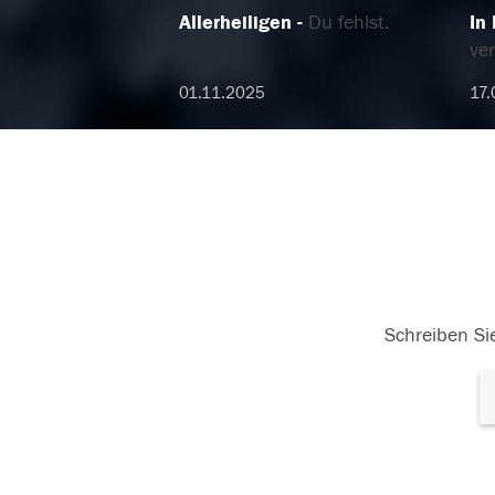
Allerheiligen
Du fehlst.
In
ver
01.11.2025
17.
Schreiben Sie