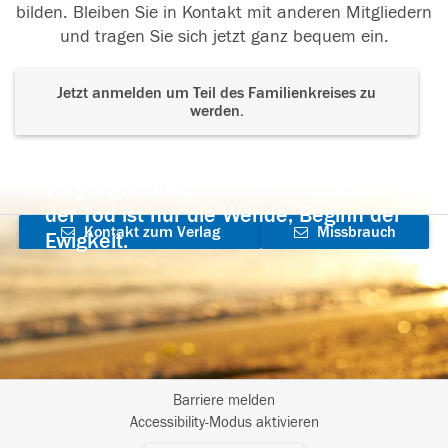
bilden. Bleiben Sie in Kontakt mit anderen Mitgliedern
und tragen Sie sich jetzt ganz bequem ein.
Jetzt anmelden um Teil des Familienkreises zu
werden.
Der Tod ist nicht das Ende, nicht die
Vergänglichkeit,
der Tod ist nur die Wende, Beginn der
Kontakt zum Verlag
Missbrauch
Ewigkeit.
aufnehmen
melden
Barriere melden
I
Accessibility-Modus aktivieren