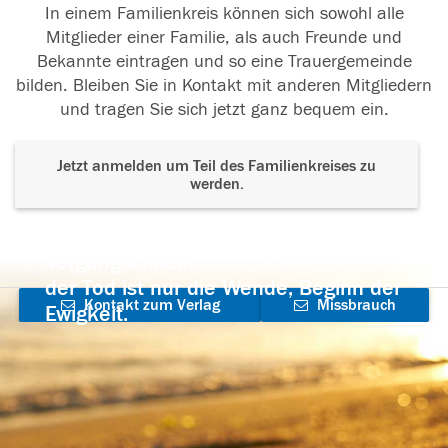
In einem Familienkreis können sich sowohl alle
Mitglieder einer Familie, als auch Freunde und
Bekannte eintragen und so eine Trauergemeinde
bilden. Bleiben Sie in Kontakt mit anderen Mitgliedern
und tragen Sie sich jetzt ganz bequem ein.
Jetzt anmelden um Teil des Familienkreises zu
werden.
Der Tod ist nicht das Ende, nicht die
Vergänglichkeit,
der Tod ist nur die Wende, Beginn der
Kontakt zum Verlag
Missbrauch
Ewigkeit.
aufnehmen
melden