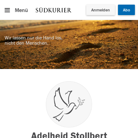
Menü
Anmelden
Abo
Wir lassen nur die Hand los,
nicht den Menschen.
Adelheid Stollbert