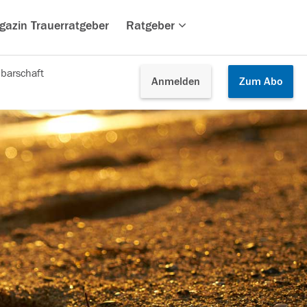
gazin Trauerratgeber
Ratgeber
barschaft
Anmelden
Zum
Abo