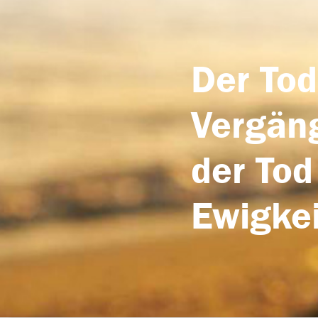
Der Tod
Vergäng
der Tod
Ewigkei