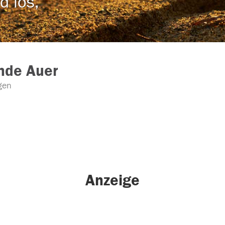
d los,
nde Auer
gen
Anzeige