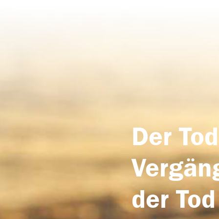
Der Tod
Vergäng
der Tod