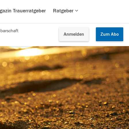
gazin Trauerratgeber
Ratgeber
barschaft
Anmelden
Zum
Abo