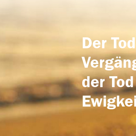
Der Tod
Vergäng
der Tod
Ewigkei