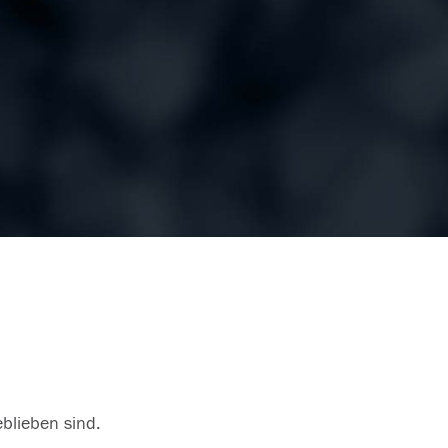
eblieben sind.