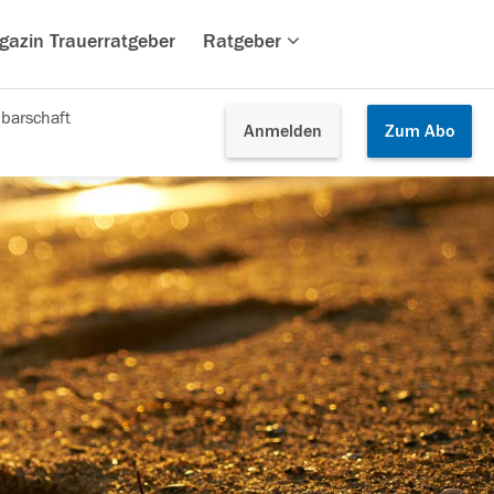
gazin Trauerratgeber
Ratgeber
barschaft
Anmelden
Zum
Abo