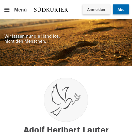
Menü
Anmelden
Abo
Wir lassen nur die Hand los,
nicht den Menschen.
Adolf Heribert Lauter