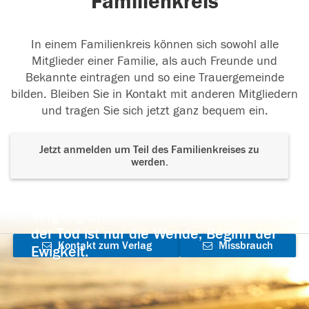
Familienkreis
In einem Familienkreis können sich sowohl alle
Mitglieder einer Familie, als auch Freunde und
Bekannte eintragen und so eine Trauergemeinde
bilden. Bleiben Sie in Kontakt mit anderen Mitgliedern
und tragen Sie sich jetzt ganz bequem ein.
Jetzt anmelden um Teil des Familienkreises zu
werden.
Der Tod ist nicht das Ende, nicht die
Vergänglichkeit,
der Tod ist nur die Wende, Beginn der
Kontakt zum Verlag
Missbrauch
Ewigkeit.
aufnehmen
melden