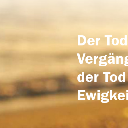
Der Tod
Vergäng
der Tod
Ewigkei