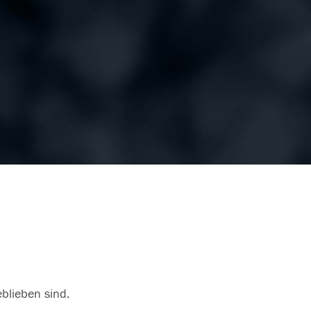
eblieben sind.