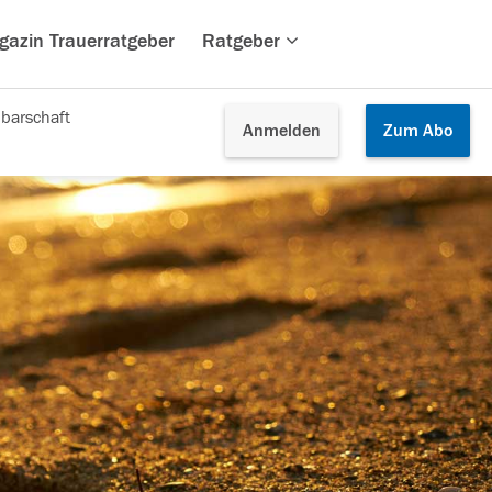
gazin Trauerratgeber
Ratgeber
barschaft
Anmelden
Zum
Abo