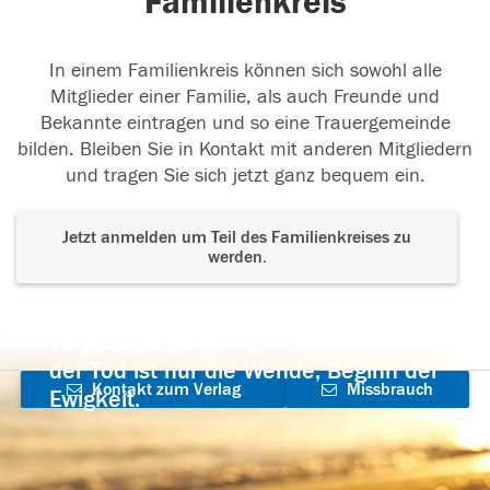
Familienkreis
In einem Familienkreis können sich sowohl alle
Mitglieder einer Familie, als auch Freunde und
Bekannte eintragen und so eine Trauergemeinde
bilden. Bleiben Sie in Kontakt mit anderen Mitgliedern
und tragen Sie sich jetzt ganz bequem ein.
Jetzt anmelden um Teil des Familienkreises zu
werden.
Der Tod ist nicht das Ende, nicht die
Vergänglichkeit,
der Tod ist nur die Wende, Beginn der
Kontakt zum Verlag
Missbrauch
Ewigkeit.
aufnehmen
melden