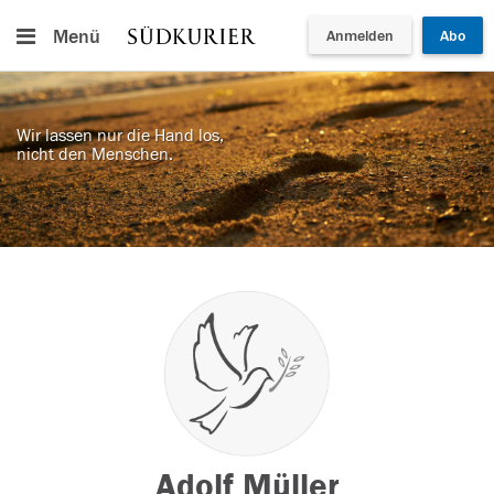
Menü
Anmelden
Abo
Wir lassen nur die Hand los,
nicht den Menschen.
Adolf Müller