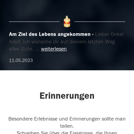
Am Ziel des Lebens angekommen
Lieber Onkel
Adolf. Ich wünsche dir auf deinem letzten Weg
alles Gute.
...
weiterlesen
11.05.2023
Erinnerungen
Besondere Erlebnisse und Erinnerungen sollte man
teilen.
Schreiben Sie über die Ereignisse, die Ihnen