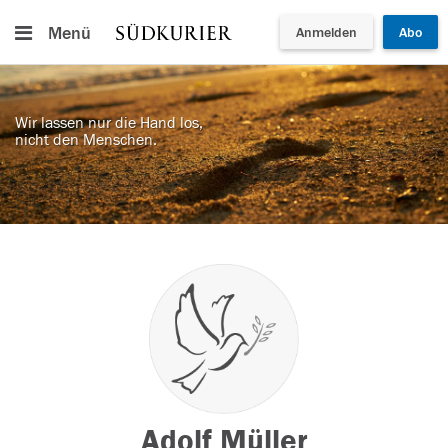
Menü
Anmelden
Abo
Wir lassen nur die Hand los,
nicht den Menschen.
Adolf Müller