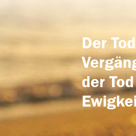
Der Tod
Vergäng
der Tod
Ewigkei