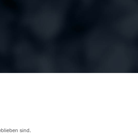
eblieben sind.