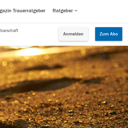
gazin Trauerratgeber
Ratgeber
barschaft
Anmelden
Zum
Abo