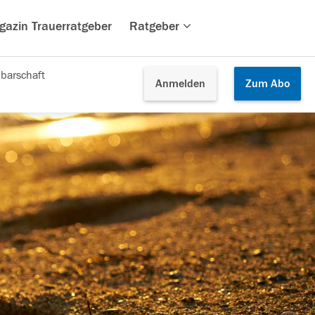
gazin Trauerratgeber
Ratgeber
barschaft
Anmelden
Zum
Abo