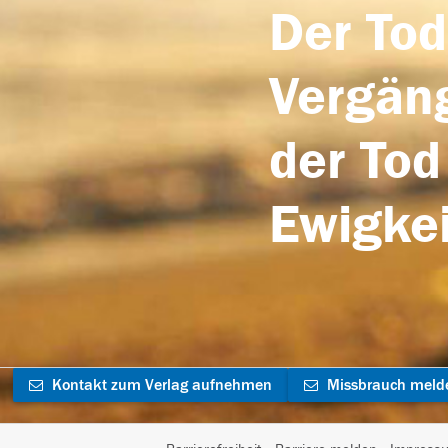
Der Tod
Vergäng
der Tod
Ewigkei
Kontakt zum Verlag aufnehmen
Missbrauch meld