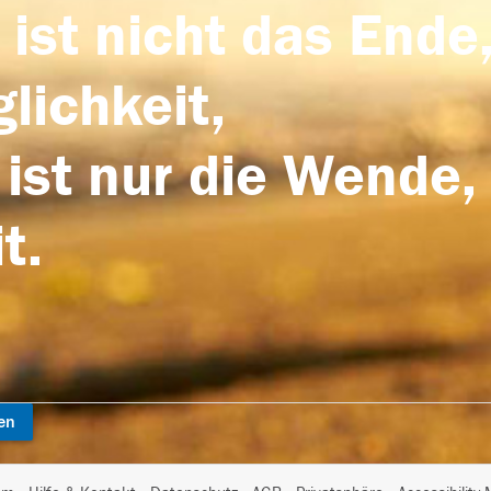
 ist nicht das Ende,
lichkeit,
 ist nur die Wende,
t.
en