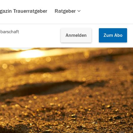
gazin Trauerratgeber
Ratgeber
barschaft
Anmelden
Zum
Abo