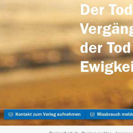
Der Tod
Vergäng
der Tod
Ewigkei
Kontakt zum Verlag aufnehmen
Missbrauch meld