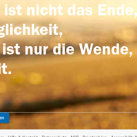
 ist nicht das Ende,
lichkeit,
 ist nur die Wende,
t.
en