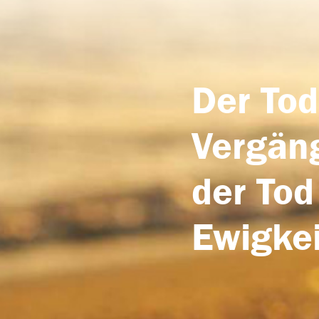
Der Tod
Vergäng
der Tod
Ewigkei