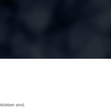
eblieben sind.