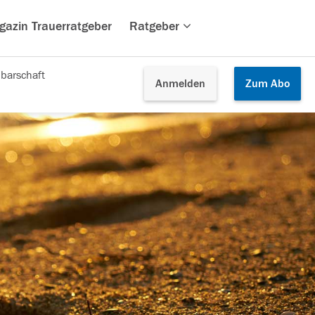
gazin Trauerratgeber
Ratgeber
barschaft
Anmelden
Zum
Abo