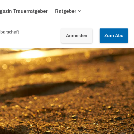
gazin Trauerratgeber
Ratgeber
barschaft
Anmelden
Zum
Abo