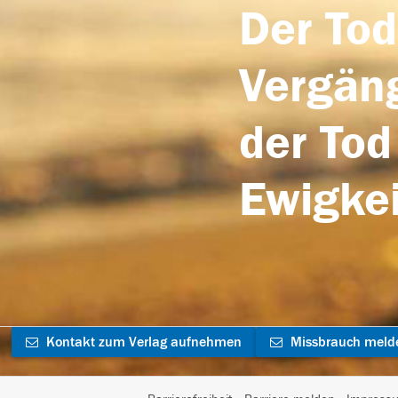
Der Tod
Vergäng
der Tod
Ewigkei
Kontakt zum Verlag aufnehmen
Missbrauch meld