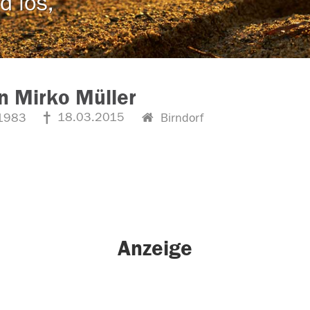
d los,
n Mirko Müller
18.03.2015
1983
Birndorf
Anzeige