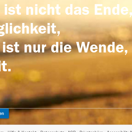
 ist nicht das Ende,
lichkeit,
 ist nur die Wende,
t.
en