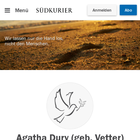
Menü
Anmelden
Abo
Wir lassen nur die Hand los,
nicht den Menschen.
Agatha Dury (geb. Vetter)