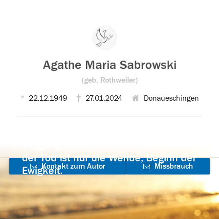
Agathe Maria Sabrowski
(geb. Rothweiler)
22.12.1949
27.01.2024
Donaueschingen
Der Tod ist nicht das Ende, nicht die
Vergänglichkeit,
der Tod ist nur die Wende, Beginn der
Kontakt zum Autor
Missbrauch
Ewigkeit.
aufnehmen
melden