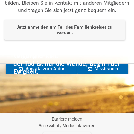
bilden. Bleiben Sie in Kontakt mit anderen Mitgliedern
und tragen Sie sich jetzt ganz bequem ein.
Jetzt anmelden um Teil des Familienkreises zu
werden.
Der Tod ist nicht das Ende, nicht die
Vergänglichkeit,
der Tod ist nur die Wende, Beginn der
Kontakt zum Autor
Missbrauch
Ewigkeit.
aufnehmen
melden
Barriere melden
I
Accessibility-Modus aktivieren