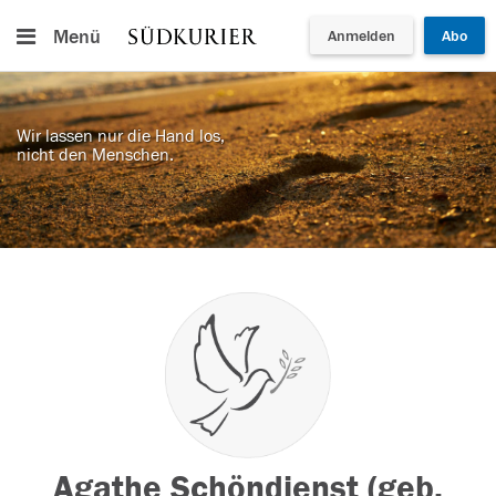
Menü
Anmelden
Abo
Wir lassen nur die Hand los,
nicht den Menschen.
Agathe Schöndienst (geb.