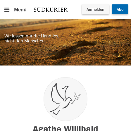
Menü
Anmelden
Abo
Wir lassen nur die Hand los,
nicht den Menschen.
Agathe Willibald