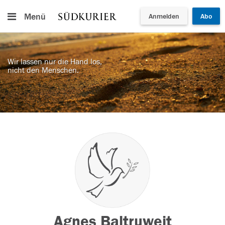
Menü
Anmelden
Abo
Wir lassen nur die Hand los,
nicht den Menschen.
Agnes Baltruweit