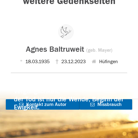
weitere Gedenkseiten
Agnes Baltruweit
(geb. Mayer)
18.03.1935
23.12.2023
Hüfingen
Der Tod ist nicht das Ende, nicht die
Vergänglichkeit,
der Tod ist nur die Wende, Beginn der
Kontakt zum Autor
Missbrauch
Ewigkeit.
aufnehmen
melden