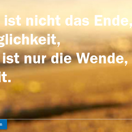
 ist nicht das Ende,
lichkeit,
 ist nur die Wende,
t.
en