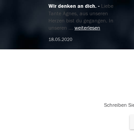
Wir denken an dich.
Liebe
Tante Agnes, aus unseren
Herzen bist du gegangen. In
unseren
...
weiterlesen
18.05.2020
Schreiben Sie