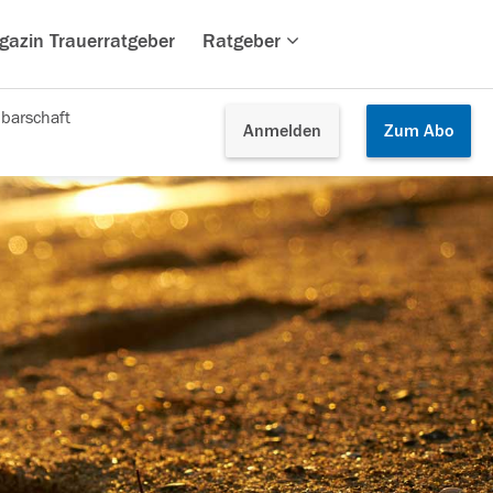
gazin Trauerratgeber
Ratgeber
barschaft
Anmelden
Zum
Abo