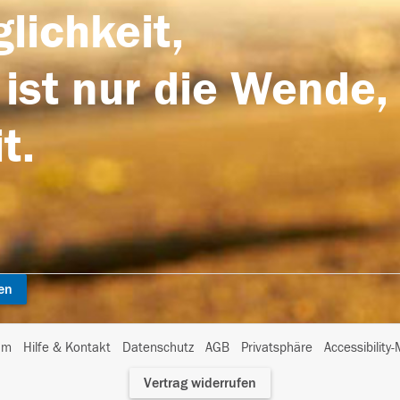
lichkeit,
 ist nur die Wende,
t.
en
I
um
Hilfe & Kontakt
Datenschutz
AGB
Privatsphäre
Accessibility
m
Vertrag widerrufen
A