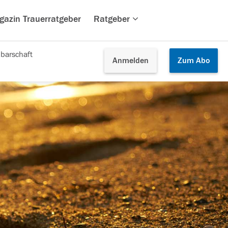
gazin Trauerratgeber
Ratgeber
barschaft
Anmelden
Zum
Abo