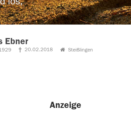
d los,
s Ebner
20.02.2018
1929
Steißlingen
Anzeige