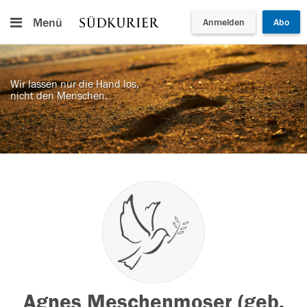
Menü
Anmelden
Abo
Wir lassen nur die Hand los,
nicht den Menschen.
Agnes Meschenmoser (geb.