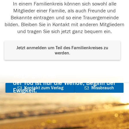
In einem Familienkreis können sich sowohl alle
Mitglieder einer Familie, als auch Freunde und
Bekannte eintragen und so eine Trauergemeinde
bilden. Bleiben Sie in Kontakt mit anderen Mitgliedern
und tragen Sie sich jetzt ganz bequem ein.
Jetzt anmelden um Teil des Familienkreises zu
werden.
Der Tod ist nicht das Ende, nicht die
Vergänglichkeit,
der Tod ist nur die Wende, Beginn der
Kontakt zum Verlag
Missbrauch
Ewigkeit.
aufnehmen
melden