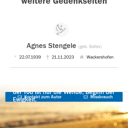
weitere Gedenkseiten
Agnes Stengele
(geb. Beller)
22.07.1939
21.11.2023
Wackershofen
Der Tod ist nicht das Ende, nicht die
Vergänglichkeit,
der Tod ist nur die Wende, Beginn der
Kontakt zum Autor
Missbrauch
Ewigkeit.
aufnehmen
melden