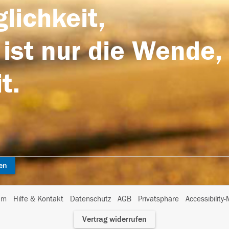
lichkeit,
 ist nur die Wende,
t.
en
I
um
Hilfe & Kontakt
Datenschutz
AGB
Privatsphäre
Accessibility
m
Vertrag widerrufen
A