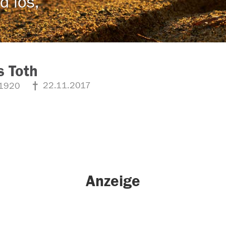
d los,
 Toth
22.11.2017
1920
Anzeige