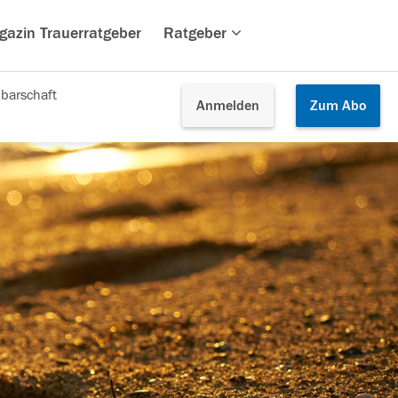
gazin Trauerratgeber
Ratgeber
barschaft
Anmelden
Zum
Abo