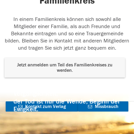
Familienkreis
In einem Familienkreis können sich sowohl alle
Mitglieder einer Familie, als auch Freunde und
Bekannte eintragen und so eine Trauergemeinde
bilden. Bleiben Sie in Kontakt mit anderen Mitgliedern
und tragen Sie sich jetzt ganz bequem ein.
Jetzt anmelden um Teil des Familienkreises zu
werden.
Der Tod ist nicht das Ende, nicht die
Vergänglichkeit,
der Tod ist nur die Wende, Beginn der
Kontakt zum Verlag
Missbrauch
Ewigkeit.
aufnehmen
melden