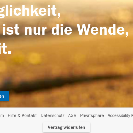
lichkeit,
 ist nur die Wende,
t.
en
I
um
Hilfe & Kontakt
Datenschutz
AGB
Privatsphäre
Accessibility
m
Vertrag widerrufen
A