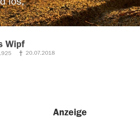
d los,
s Wipf
20.07.2018
1925
Anzeige