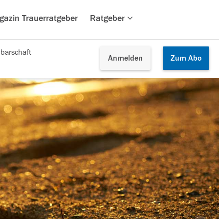
gazin Trauerratgeber
Ratgeber
barschaft
Anmelden
Zum
Abo