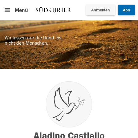
Menü
Anmelden
Abo
Wir lassen nur die Hand los,
nicht den Menschen.
Aladino Castiello