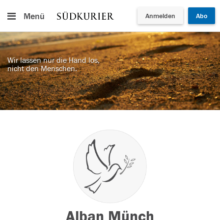
Menü
Anmelden
Abo
Wir lassen nur die Hand los,
nicht den Menschen.
Alban Münch