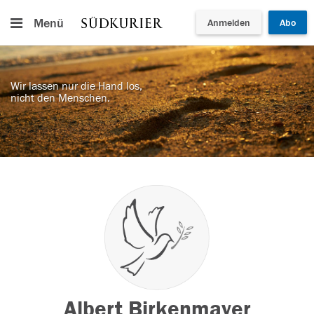
Menü
Anmelden
Abo
Wir lassen nur die Hand los,
nicht den Menschen.
Albert Birkenmayer