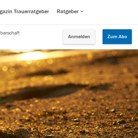
gazin Trauerratgeber
Ratgeber
barschaft
Anmelden
Zum
Abo