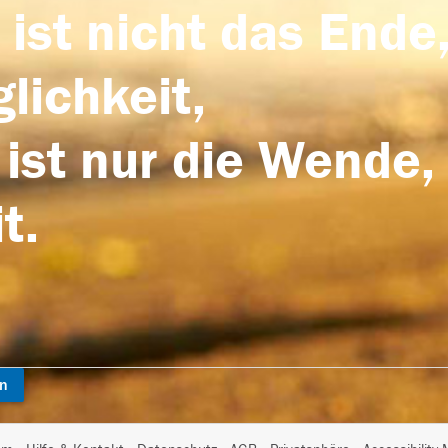
 ist nicht das Ende,
lichkeit,
 ist nur die Wende,
t.
en