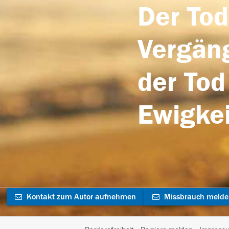
Der Tod
Vergäng
der Tod
Ewigkei
Kontakt zum Autor aufnehmen
Missbrauch meld