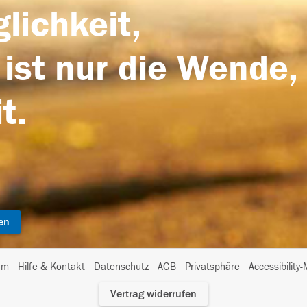
lichkeit,
 ist nur die Wende,
t.
en
I
um
Hilfe & Kontakt
Datenschutz
AGB
Privatsphäre
Accessibility
m
Vertrag widerrufen
A