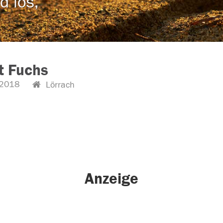
d los,
t Fuchs
2018
Lörrach
Anzeige