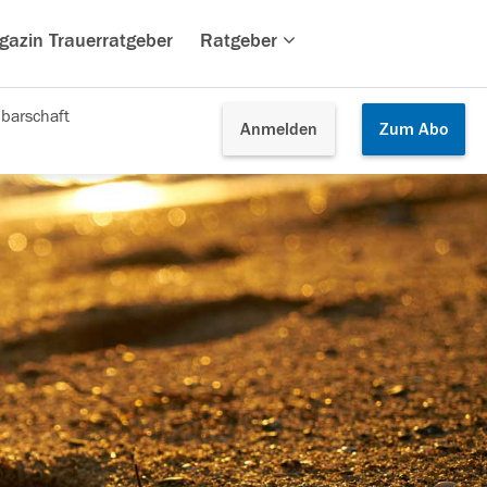
gazin Trauerratgeber
Ratgeber
barschaft
Anmelden
Zum
Abo