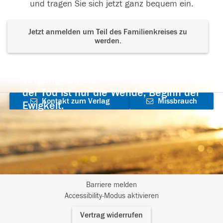
und tragen Sie sich jetzt ganz bequem ein.
Jetzt anmelden um Teil des Familienkreises zu
werden.
Der Tod ist nicht das Ende, nicht die
Vergänglichkeit,
der Tod ist nur die Wende, Beginn der
Kontakt zum Verlag
Missbrauch
Ewigkeit.
aufnehmen
melden
Barriere melden
I
Accessibility-Modus aktivieren
m
Vertrag widerrufen