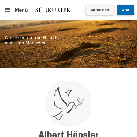
Menü
Anmelden
Abo
Wir lassen nur die Hand los,
nicht den Menschen.
Albert Hänsler