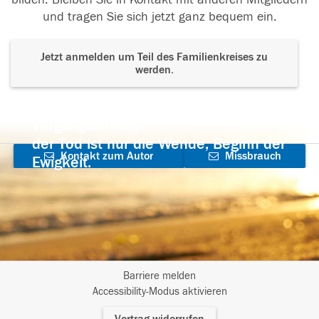
und tragen Sie sich jetzt ganz bequem ein.
Jetzt anmelden um Teil des Familienkreises zu
werden.
Der Tod ist nicht das Ende, nicht die
Vergänglichkeit,
der Tod ist nur die Wende, Beginn der
Kontakt zum Autor
Missbrauch
Ewigkeit.
aufnehmen
melden
Barriere melden
I
Accessibility-Modus aktivieren
m