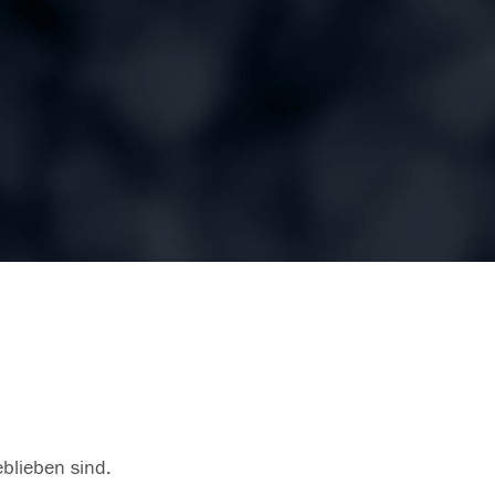
eblieben sind.