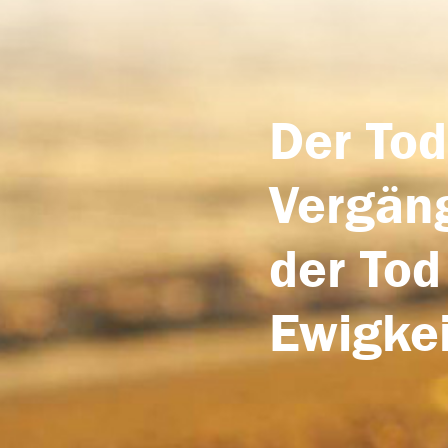
Der Tod
Vergäng
der Tod
Ewigkei