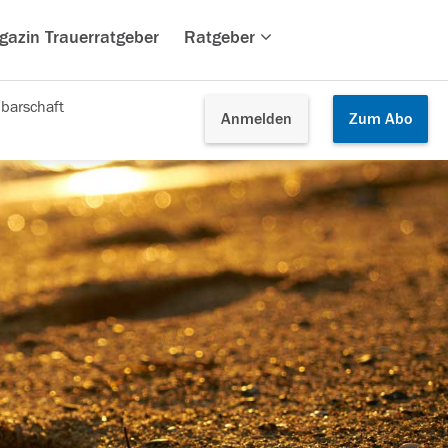
gazin Trauerratgeber
Ratgeber
barschaft
Anmelden
Zum
Abo