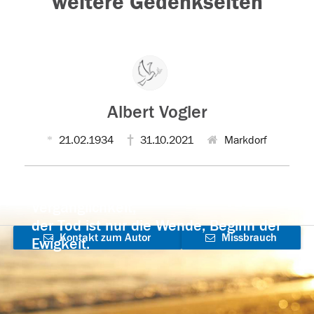
weitere Gedenkseiten
Albert Vogler
21.02.1934
31.10.2021
Markdorf
Der Tod ist nicht das Ende, nicht die
Vergänglichkeit,
der Tod ist nur die Wende, Beginn der
Kontakt zum Autor
Missbrauch
Ewigkeit.
aufnehmen
melden