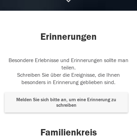
Ruhe in Frieden
Wir danken dir für alles und
vermissen dich jetzt schon. Anita mit Familie
Erinnerungen
15.01.2025
Besondere Erlebnisse und Erinnerungen sollte man
teilen.
Friede sei mit Dir!
Friede sei mit Dir!
Schreiben Sie über die Ereignisse, die Ihnen
besonders in Erinnerung geblieben sind.
15.01.2025
Melden Sie sich bitte an, um eine Erinnerung zu
schreiben
Familienkreis