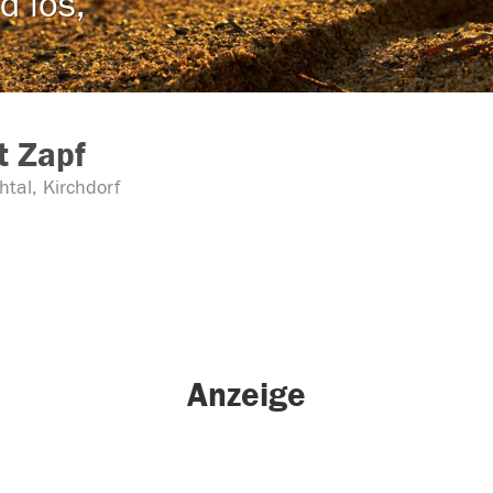
d los,
t Zapf
htal, Kirchdorf
Anzeige