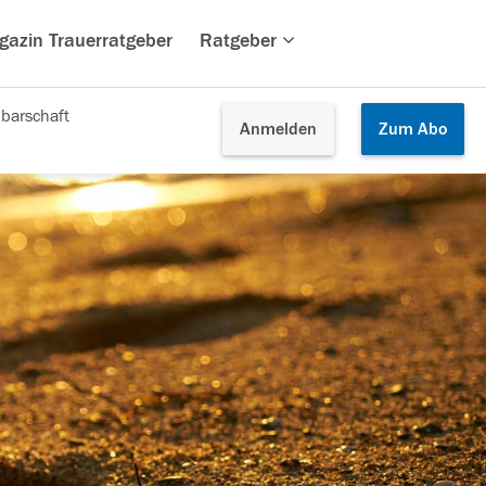
gazin Trauerratgeber
Ratgeber
barschaft
Anmelden
Zum
Abo