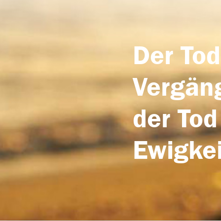
Der Tod
Vergäng
der Tod
Ewigkei