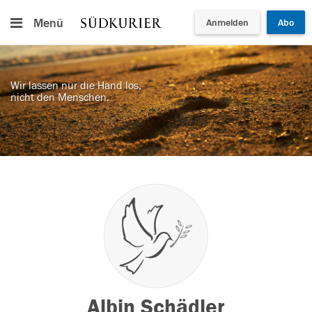
Menü
Anmelden
Abo
Wir lassen nur die Hand los,
nicht den Menschen.
Albin Schädler